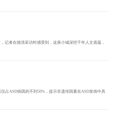
记者在德清采访时感受到，这座小城深挖千年人文底蕴，
传因素仅占ASD病因的不到50%，提示非遗传因素在ASD发病中具