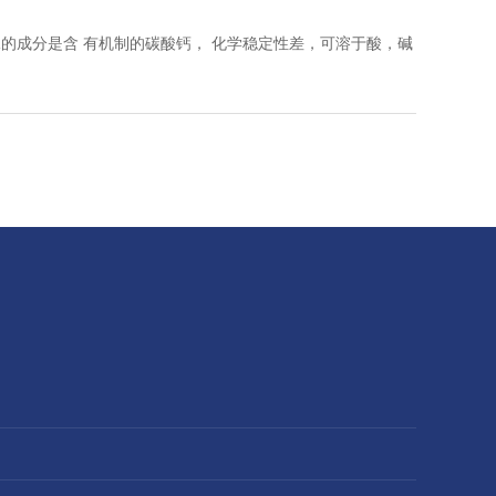
。珍珠的成分是含 有机制的碳酸钙， 化学稳定性差，可溶于酸，碱