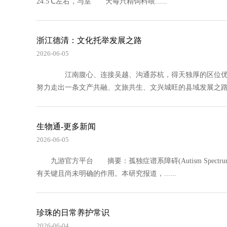
24.5℃左右，与室 天每只精饲料喂......
浙江德清：文化托举发展之路
2026-06-05
江南腹心、连接吴越、沟通苏杭，得天独厚的区位优势，
努力走出一条文产共融、文旅共生、文兴城旺的县域发展之路。
生物通-更多新闻
2026-06-05
九游官方平台 摘要：孤独症谱系障碍(Autism Spectru
有关键且尚未明确的作用。本研究报道，......
珍珠的日常养护常识
2026-06-04