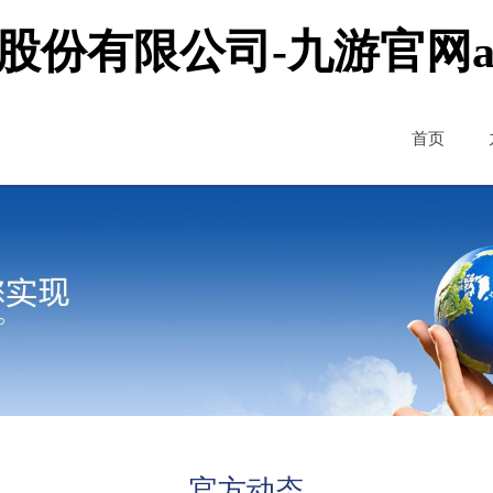
股份有限公司-九游官网a
首页
官方动态