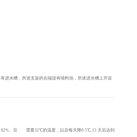
有进水槽，所述支架的右端设有续料池，所述进水槽上开设
82%、豆 需要32℃的温度，以后每天降0.5℃,15 天后达到