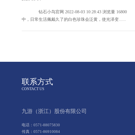
钻石小鸟官网 2022-08-03 10:28:43 浏览量
中，日常生活佩戴久了的白色珍珠会泛黄，使光泽变......
联系方式
CONTACT US
九游（浙江）股份有限公司
电话：0571-88075830
传真：0571-86910084