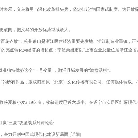
示，义乌将勇当深化改革排头兵，坚定扛起“为国家试制度、为开放探
更敢闯，把义乌的开放优势继续放大。
“百花齐放”：杭州萧山是浙江民营经济重要先发地、浙江制造业重镇，正
侨的亮点转化为经济的增长点；宁波余姚市以“上市企业总量位居浙江全省
找准独特优势这个“一号变量”，激活县域发展的“满盘活棋”。
”的所有作品，版权归高原（北京）文化传播有限公司。任何媒体转载、
获夏粮小麦2.19亿亩，收获进度已近六成半。在遂宁市安居区红薯现
赢“三夏”攻坚战系列评论⑤
力开创中国式现代化建设新局面,[详细]