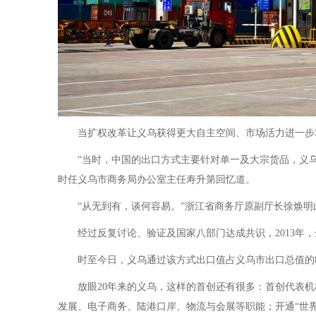
当扩权改革让义乌获得更大自主空间、市场活力进一步释
“当时，中国的出口方式主要针对单一及大宗货品，义乌市场
时任义乌市商务局办公室主任寿升第回忆道。
“从无到有，谈何容易。”浙江省商务厅原副厅长徐焕明此
经过反复讨论、验证及国家八部门达成共识，2013年，全国
时至今日，义乌通过该方式出口值占义乌市出口总值的80
放眼20年来的义乌，这样的首创还有很多：首创代表机
发展、电子商务、陆港口岸、物流与会展等职能；开通“世