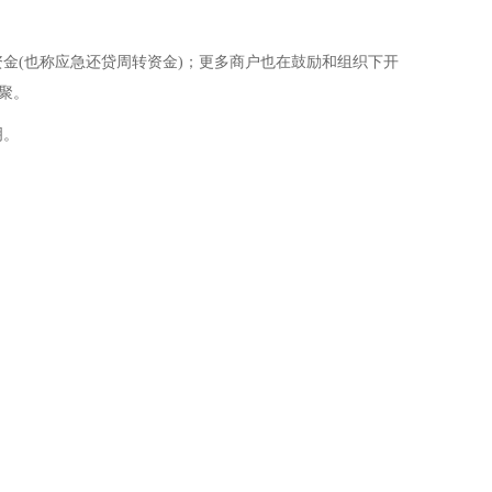
资金(也称应急还贷周转资金)；更多商户也在鼓励和组织下开
聚。
明。