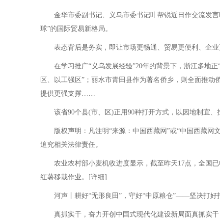
金华市委副书记、义乌市委书记叶帮锐近日作交流发言时表
球”的国际贸易新格局。
表态背后是务实，即让市场更畅通、贸易更便利、企业
在学习推广“义乌发展经验”20年的背景下，浙江多地正
区、以工强区”；丽水市青田县作为著名侨乡，则全面推动
提供更强支撑……
该省90个县(市、区)正用90种打开方式，以因地制宜、
版权声明：凡注明“来源：中国西藏网”或“中国西藏网文
追究相关法律责任。
农业农村部小麦机收进度显示，截至昨天17点，全国已收
红薯移栽作业。[详细]
河声丨耕好“无形良田”，守好“中原粮仓”——坚决打好打
真抓实干，奋力开创中国式现代化建设新局面真抓实干，奋